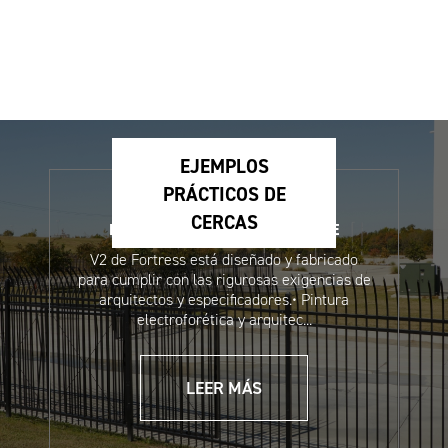
Hoja de ventas de
Hoja de ventas de
sistemas de cercado
cerca Athens™
Estate (Español)
residencial (Español)
EJEMPLOS
PRÁCTICOS DE
CERCAS
EJEMPLO PRÁCTICO DE MEDLINE
V2 de Fortress está diseñado y fabricado
para cumplir con las rigurosas exigencias de
arquitectos y especificadores.• Pintura
electroforética y arquitec...
Hoja de datos de
Hoja de datos de
seguridad del
seguridad de
rotulador de pintura
la pintura para
LEER MÁS
para retocar
retocar en aerosol