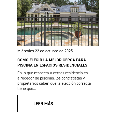
VERSAI®
varillas Pro Series
Miércoles 22 de octubre de 2025
CÓMO ELEGIR LA MEJOR CERCA PARA
Hoja de ventas de
Hoja de ventas de
PISCINA EN ESPACIOS RESIDENCIALES
cerca Athens™
cerca Estate
En lo que respecta a cercas residenciales
residencial
(Español)
alrededor de piscinas, los contratistas y
propietarios saben que la elección correcta
tiene que…
LEER MÁS