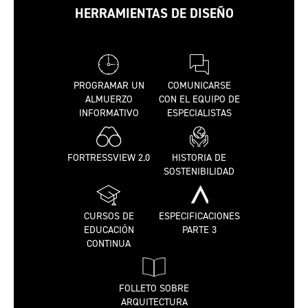
instalación de A2
instalación de A2
HERRAMIENTAS DE DISEÑO
comercial
comercial (español)
PROGRAMAR UN
COMUNICARSE
ALMUERZO
CON EL EQUIPO DE
INFORMATIVO
ESPECIALISTAS
FORTRESSVIEW 2.0
HISTORIA DE
SOSTENIBILIDAD
Instrucciones de
Hoja de ventas de A2
instalación de A2
comercial
comercial (francés)
CURSOS DE
ESPECIFICACIONES
EDUCACIÓN
PARTE 3
CONTINUA
FOLLETO SOBRE
ARQUITECTURA