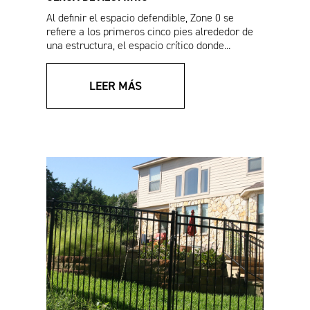
Al definir el espacio defendible, Zone 0 se
refiere a los primeros cinco pies alrededor de
una estructura, el espacio crítico donde...
Hoja de ventas de
Especificaciones de
sistemas de cercado
productos de cercas
Estate
LEER MÁS
Especificaciones de
Especificaciones de
VERSAI® Assurance
VERSAI® residencial
comercial