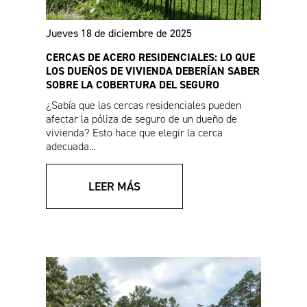
Jueves 18 de diciembre de 2025
CERCAS DE ACERO RESIDENCIALES: LO QUE
LOS DUEÑOS DE VIVIENDA DEBERÍAN SABER
SOBRE LA COBERTURA DEL SEGURO
¿Sabía que las cercas residenciales pueden
Especificaciones de
Hoja de ventas de
afectar la póliza de seguro de un dueño de
VERSAI® Assurance
cercas V3 (español)
vivienda? Esto hace que elegir la cerca
residencial
adecuada...
LEER MÁS
Instrucciones de
Instrucciones de
instalación de
instalación para