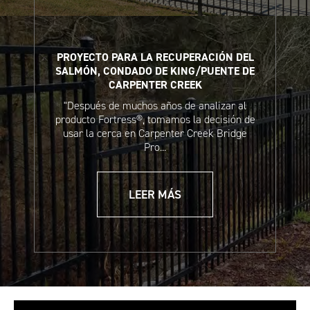
PROYECTO PARA LA RECUPERACIÓN DEL
SALMÓN, CONDADO DE KING/PUENTE DE
CARPENTER CREEK
"Después de muchos años de analizar al
Hoja de datos de
Hoja de ventas de
producto Fortress®, tomamos la decisión de
seguridad
sistemas de cercado
usar la cerca en Carpenter Creek Bridge
del cemento y la
Estate (francés)
Pro...
lechada listos para
usar
LEER MÁS
Instrucciones de
Instrucciones de