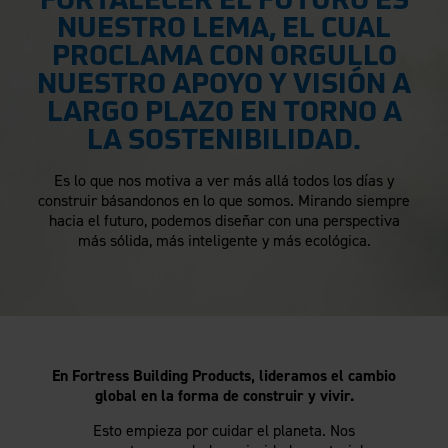
FORTALECER EL FUTURO ES
Cercas de aluminio
Sostenibilidad
NUESTRO LEMA, EL CUAL
Empleos
Blog
Guías de instalación
Pérgolas
PROCLAMA CON ORGULLO
Actividades solidarias
Ejemplos prácticos
Pérgolas Evolution
NUESTRO APOYO Y VISIÓN A
Contacto
PREGUNTAS FRECUENTES
Nuevos
kits para pérgolas ​​​​​​​
Cobertura periodística
LARGO PLAZO EN TORNO A
Videos
LA SOSTENIBILIDAD.
Publicaciones
Es lo que nos motiva a ver más allá todos los días y
Dibujos y especificaciones
Ver productos por mercado:
construir básandonos en lo que somos. Mirando siempre
Garantía
Residencial
hacia el futuro, podemos diseñar con una perspectiva
Registro de garantía
Comercial
más sólida, más inteligente y más ecológica.
Mantenimiento y cuidados
Industrial
Cumplimiento de códigos
Alta seguridad
Informes de pruebas conforme a códigos
Cursos de educación continua
Solicitud de extracción
En Fortress Building Products, lideramos el cambio
Fortress 411
global en la forma de construir y vivir.
Archivos de ARCAT
Esto empieza por cuidar el planeta. Nos
The Outdurable Living® Show