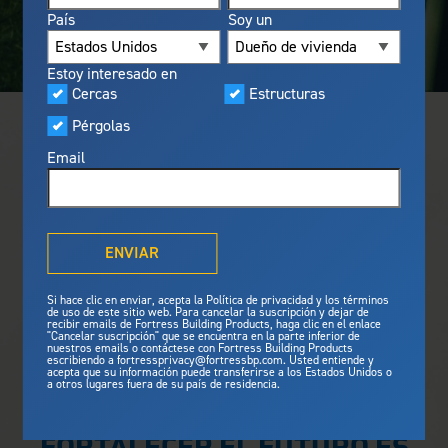
Visualizador
País
Soy un
Destacados
Productos construidos para la
Programa preferencial
Estoy interesado en
seguridad
Fortress
Cercas
Estructuras
Fortress
ofrece resistencia al
®
fuego, protección ante tormentas
Pérgolas
y normas de seguridad
Email
inigualables para brindar mayor
¿Qué significa Outdurable
tranquilidad.
®
Living
?
Ver nuestras características de
Galería
seguridad
ENVIAR
Master Class de Fortress
Estructuras
Si hace clic en enviar, acepta la Política de privacidad y los términos
de uso de este sitio web. Para cancelar la suscripción y dejar de
Estructura de acero para deck
recibir emails de Fortress Building Products, haga clic en el enlace
"Cancelar suscripción" que se encuentra en la parte inferior de
Estructuras de acero para escalera
nuestros emails o contáctese con Fortress Building Products
escribiendo a fortressprivacy@fortressbp.com. Usted entiende y
acepta que su información puede transferirse a los Estados Unidos o
a otros lugares fuera de su país de residencia.
Noticias y medios
Cercas
Planifique su proyecto
Cercas de acero