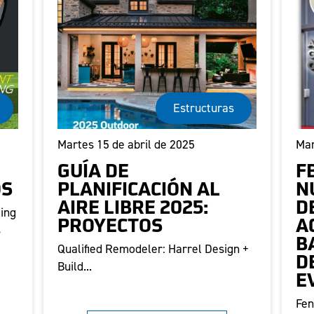
Estructuras
Martes 15 de abril de 2025
Mar
GUÍA DE
F
OS
PLANIFICACIÓN AL
N
AIRE LIBRE 2025:
D
ding
PROYECTOS
A
s
B
Qualified Remodeler: Harrel Design +
D
Build...
E
Fen