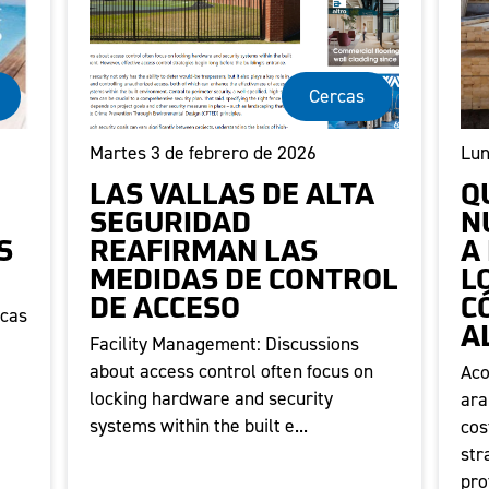
Cercas
Martes 3 de febrero de 2026
Lun
LAS VALLAS DE ALTA
Q
SEGURIDAD
N
S
REAFIRMAN LAS
A
MEDIDAS DE CONTROL
L
DE ACCESO
C
rcas
A
Facility Management: Discussions
about access control often focus on
Aco
locking hardware and security
ara
systems within the built e...
cos
str
pro