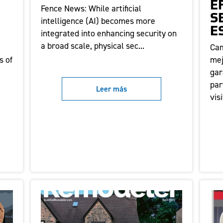
S
E
Fence News: While artificial
S
intelligence (AI) becomes more
E
integrated into enhancing security on
a broad scale, physical sec...
n
Cam
s of
mej
gar
par
Leer más
visi