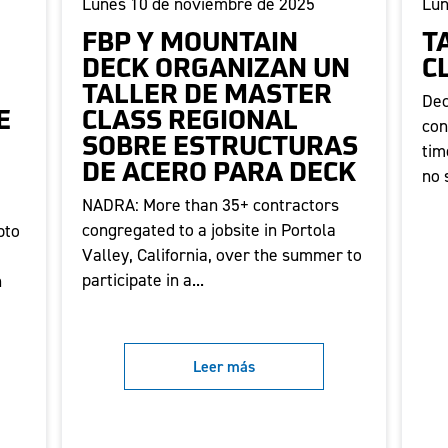
Lunes 10 de noviembre de 2025
Lun
FBP Y MOUNTAIN
T
DECK ORGANIZAN UN
C
TALLER DE MASTER
Dec
E
CLASS REGIONAL
con
SOBRE ESTRUCTURAS
tim
DE ACERO PARA DECK
no 
NADRA: More than 35+ contractors
congregated to a jobsite in Portola
pto
Valley, California, over the summer to
participate in a...
n
Leer más